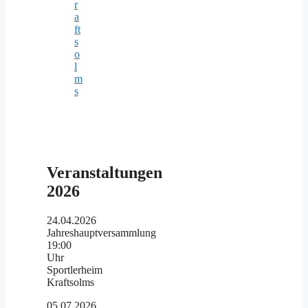
r
a
ft
s
o
l
m
s
Veranstaltungen
2026
24.04.2026
Jahreshauptversammlung
19:00
Uhr
Sportlerheim
Kraftsolms
05.07.2026