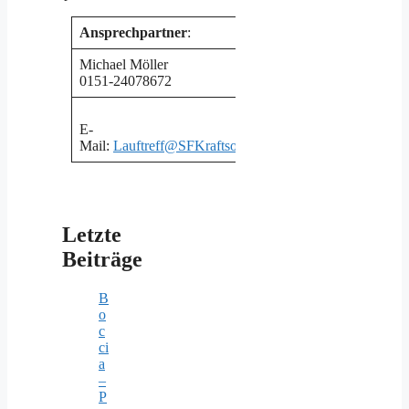
Ansprechpartner
:
Michael Möller
Sven Sonntag
0151-24078672
01512-2728430
E-
Mail:
Lauftreff@SFKraftsolms.de
oder
S_Sonntag@yah
Letzte
Beiträge
B
o
c
ci
a
–
P